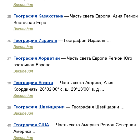
Википедия
География Казахстана
— Часть света Европа, Азия Регион
35
Восточная Евро …
Википедия
География Израиля
— География Израиля …
36
Википедия
География Хорватии
— Часть света Европа Регион Юго
37
восточная Европа …
Википедия
География Египта
— Часть света Африка, Азия
38
Координаты 26°02′00″ с. ш. 29°13′00″ в. д …
Википедия
География Швейцарии
— География Швейцарии …
39
Википедия
География США
— Часть света Америка Регион Северная
40
Америка …
Википедия