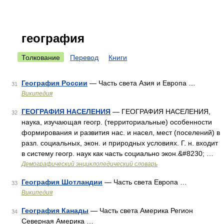
география
Толкование
Перевод
Книги
География России
— Часть света Азия и Европа …
31
Википедия
ГЕОГРАФИЯ НАСЕЛЕНИЯ
— ГЕОГРАФИЯ НАСЕЛЕНИЯ,
32
наука, изучающая геогр. (территориальные) особенности
формирования и развития нас. и насел, мест (поселений) в
разл. социальных, экон. и природных условиях. Г. н. входит
в систему геогр. наук как часть социально экон.&#8230; …
Демографический энциклопедический словарь
География Шотландии
— Часть света Европа …
33
Википедия
География Канады
— Часть света Америка Регион
34
Северная Америка …